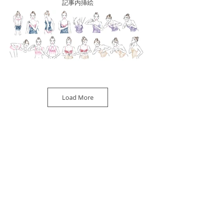
記事内挿絵
tu-hacci
冊子内how toイラスト
Load More
SNiP-STYLe-2022年8月号
ランウェイからみるsnip的2022ファッションテ
クニック 挿絵